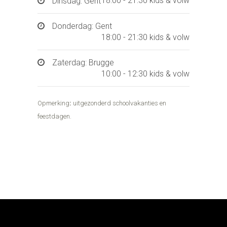
18:00 - 21:30 kids & volw
Dinsdag: Gent
Donderdag: Gent
18:00 - 21:30 kids & volw
Zaterdag: Brugge
10:00 - 12:30 kids & volw
Opmerking
:
uitgezonderd schoolvakanties en
feestdagen.