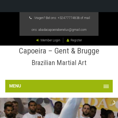
Vragen? Bel ons:
+32477774838
of mail
ons:
abadacapoeirabenelux@gmail.com
Member Login
Register
Capoeira – Gent & Brugge
Brazilian Martial Art
MENU