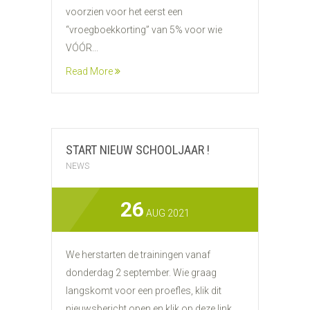
voorzien voor het eerst een
“vroegboekkorting” van 5% voor wie
VÓÓR...
Read More
START NIEUW SCHOOLJAAR !
NEWS
26
AUG 2021
We herstarten de trainingen vanaf
donderdag 2 september. Wie graag
langskomt voor een proefles, klik dit
nieuwsbericht open en klik op deze link