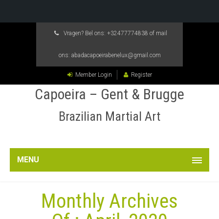
Vragen? Bel ons:
+32477774838
of mail
ons:
abadacapoeirabenelux@gmail.com
Member Login
Register
Capoeira – Gent & Brugge
Brazilian Martial Art
MENU
Monthly Archives