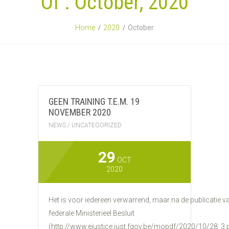
Of : October, 2020
Home
2020
October
GEEN TRAINING T.E.M. 19
NOVEMBER 2020
NEWS
/
UNCATEGORIZED
29
OCT
2020
Het is voor iedereen verwarrend, maar na de publicatie v
federale Ministerieel Besluit
(http://www.ejustice.just.fgov.be/mopdf/2020/10/28_3.