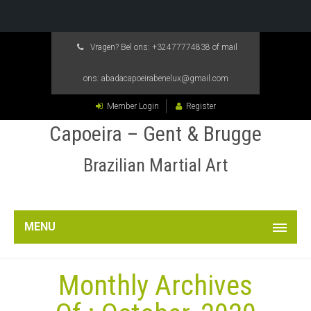
Vragen? Bel ons:
+32477774838
of mail
ons:
abadacapoeirabenelux@gmail.com
Member Login
Register
Capoeira – Gent & Brugge
Brazilian Martial Art
MENU
Monthly Archives