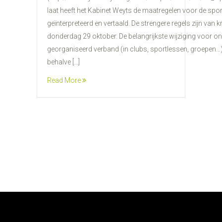
laat heeft het Kabinet Weyts de maatregelen voor de spo
geïnterpreteerd en vertaald. De strengere regels zijn van 
donderdag 29 oktober. De belangrijkste wijziging voor ons
georganiseerd verband (in clubs, sportlessen, groepen…)
behalve […]
Read More