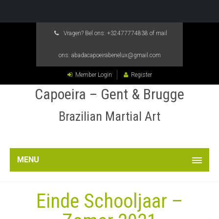
Vragen? Bel ons:
+32477774838
of mail
ons:
abadacapoeirabenelux@gmail.com
Member Login
Register
Capoeira – Gent & Brugge
Brazilian Martial Art
MENU
Einde Schooljaar –