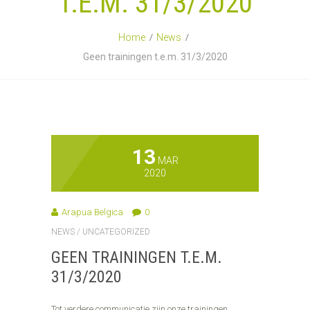
T.e.m. 31/3/2020
Home
News
Geen trainingen t.e.m. 31/3/2020
13
MAR
2020
Arapua Belgica
0
NEWS
/
UNCATEGORIZED
GEEN TRAININGEN T.E.M.
31/3/2020
Tot verdere communicatie zijn onze trainingen