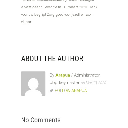
alvast geannuleerd t.e.m. 31 maart 2020. Dank
voor uw begrip! Zorg goed voor jezelf en voor
elkaar.
ABOUT THE AUTHOR
By
Arapua
/ Administrator,
bbp_keymaster
on Mar 13, 2020
FOLLOW ARAPUA
No Comments