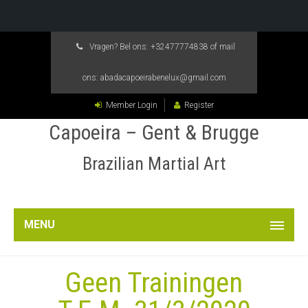
Vragen? Bel ons:
+32477774838
of mail
ons:
abadacapoeirabenelux@gmail.com
Member Login
Register
Capoeira – Gent & Brugge
Brazilian Martial Art
MENU
Geen Trainingen