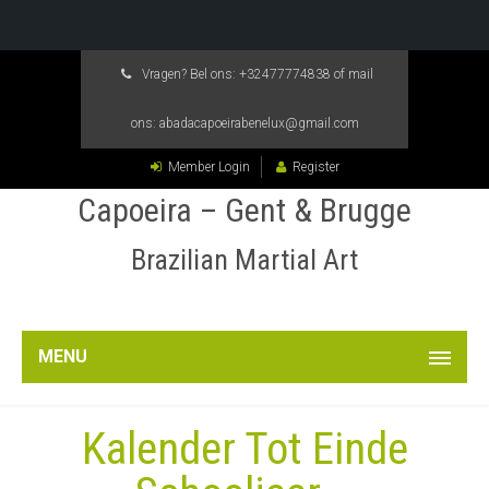
Vragen? Bel ons:
+32477774838
of mail
ons:
abadacapoeirabenelux@gmail.com
Member Login
Register
Capoeira – Gent & Brugge
Brazilian Martial Art
MENU
Kalender Tot Einde