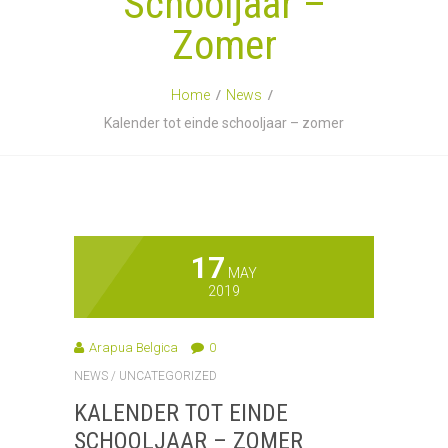
Schooljaar –
Zomer
Home
News
Kalender tot einde schooljaar – zomer
17
MAY
2019
Arapua Belgica
0
NEWS
/
UNCATEGORIZED
KALENDER TOT EINDE
SCHOOLJAAR – ZOMER