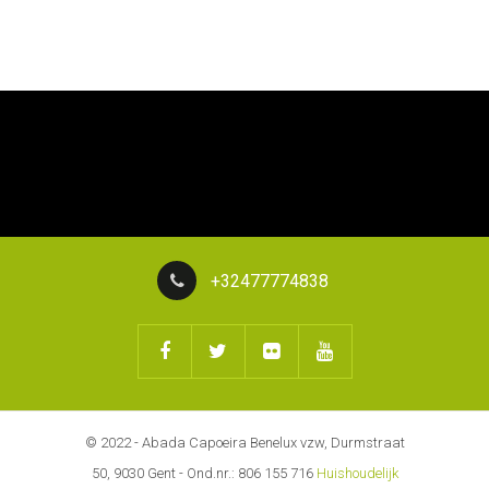
+32477774838
© 2022 - Abada Capoeira Benelux vzw, Durmstraat
50, 9030 Gent - Ond.nr.: 806 155 716
Huishoudelijk