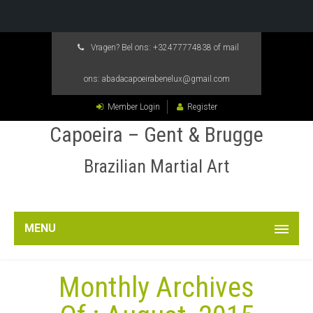
Vragen? Bel ons:
+32477774838
of mail
ons:
abadacapoeirabenelux@gmail.com
Member Login
Register
Capoeira – Gent & Brugge
Brazilian Martial Art
MENU
Monthly Archives