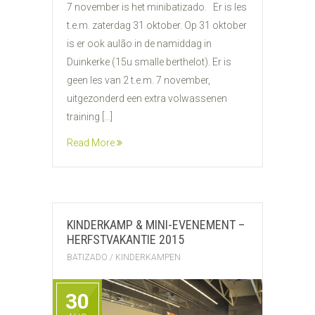
7 november is het minibatizado. Er is les
t.e.m. zaterdag 31 oktober. Op 31 oktober
is er ook aulão in de namiddag in
Duinkerke (15u smalle berthelot). Er is
geen les van 2 t.e.m. 7 november,
uitgezonderd een extra volwassenen
training […]
Read More
KINDERKAMP & MINI-EVENEMENT –
HERFSTVAKANTIE 2015
BATIZADO
/
KINDERKAMPEN
30