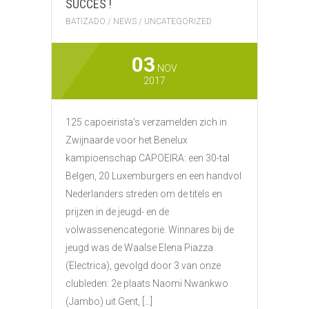
SUCCES !
BATIZADO
/
NEWS
/
UNCATEGORIZED
03
NOV
2017
125 capoeirista’s verzamelden zich in
Zwijnaarde voor het Benelux
kampioenschap CAPOEIRA: een 30-tal
Belgen, 20 Luxemburgers en een handvol
Nederlanders streden om de titels en
prijzen in de jeugd- en de
volwassenencategorie. Winnares bij de
jeugd was de Waalse Elena Piazza
(Electrica), gevolgd door 3 van onze
clubleden: 2e plaats Naomi Nwankwo
(Jambo) uit Gent, […]