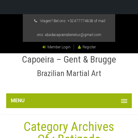
Vragen? Bel ons:
+32477774838
of mail
ons:
abadacapoeirabenelux@gmail.com
Member Login
Register
Capoeira – Gent & Brugge
Brazilian Martial Art
MENU
Category Archives