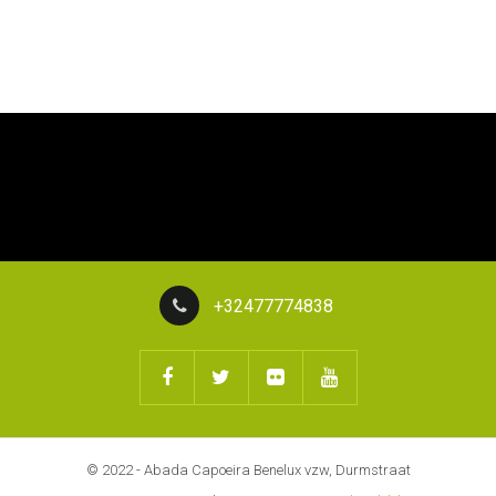
+32477774838
© 2022 - Abada Capoeira Benelux vzw, Durmstraat