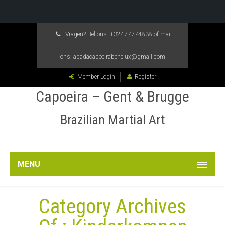
Vragen? Bel ons:
+32477774838
of mail
ons:
abadacapoeirabenelux@gmail.com
Member Login
Register
Capoeira – Gent & Brugge
Brazilian Martial Art
MENU
Category Archives