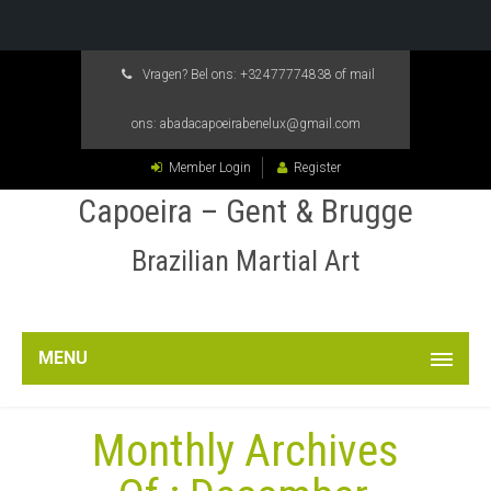
Vragen? Bel ons:
+32477774838
of mail
ons:
abadacapoeirabenelux@gmail.com
Member Login
Register
Capoeira – Gent & Brugge
Brazilian Martial Art
MENU
Monthly Archives