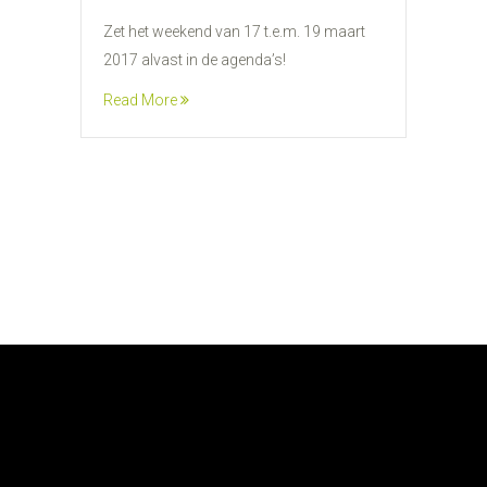
Zet het weekend van 17 t.e.m. 19 maart
2017 alvast in de agenda’s!
Read More