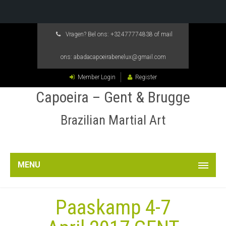
Vragen? Bel ons:
+32477774838
of mail
ons:
abadacapoeirabenelux@gmail.com
Member Login
Register
Capoeira – Gent & Brugge
Brazilian Martial Art
MENU
Paaskamp 4-7