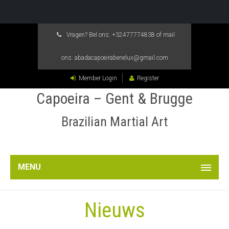
Vragen? Bel ons:
+32477774838
of mail
ons:
abadacapoeirabenelux@gmail.com
Member Login
Register
Capoeira – Gent & Brugge
Brazilian Martial Art
MENU
Nieuws