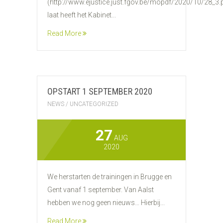
(http://www.ejustice.just.fgov.be/mopdf/2020/10/28_3.
laat heeft het Kabinet...
Read More
OPSTART 1 SEPTEMBER 2020
NEWS
/
UNCATEGORIZED
27
AUG
2020
We herstarten de trainingen in Brugge en
Gent vanaf 1 september. Van Aalst
hebben we nog geen nieuws… Hierbij...
Read More