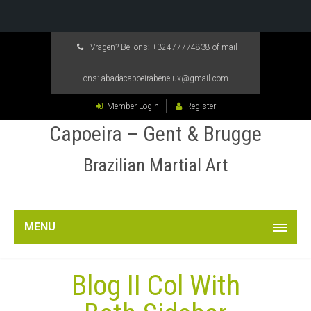
Vragen? Bel ons:
+32477774838
of mail
ons:
abadacapoeirabenelux@gmail.com
Member Login
Register
Capoeira – Gent & Brugge
Brazilian Martial Art
MENU
Blog II Col With